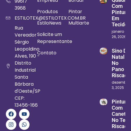
Empresa
Bordar
99617
Com
3968
Produtos
Pintar
Pintura
ESTILOTEX@ESTILOTEX.COM.BR
Em
EstiloNews
Multiarte
Tecido
Rua
janeiro
Solicite um
Vereador
26, 2026
Representante
Sérgio
Leopoldino
Sino De
Contato
Alves, 190 -
Natal
Distrito
No
Pano
Industrial
Riscado
Santa
dezembro
Bárbara
3, 2025
d'Oeste/SP
CEP:
Pintura
13456-166
Com
Canetin
No Teci
Riscado