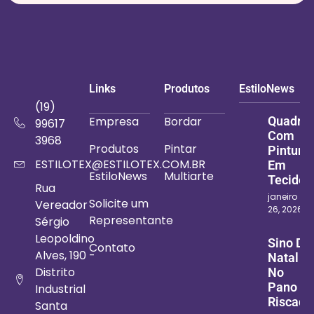
Links
Produtos
EstiloNews
(19)
Empresa
Bordar
Quadro
99617
Com
3968
Produtos
Pintar
Pintura
ESTILOTEX@ESTILOTEX.COM.BR
Em
EstiloNews
Multiarte
Tecido
Rua
janeiro
Solicite um
Vereador
26, 2026
Representante
Sérgio
Leopoldino
Sino De
Contato
Alves, 190 -
Natal
Distrito
No
Pano
Industrial
Riscado
Santa