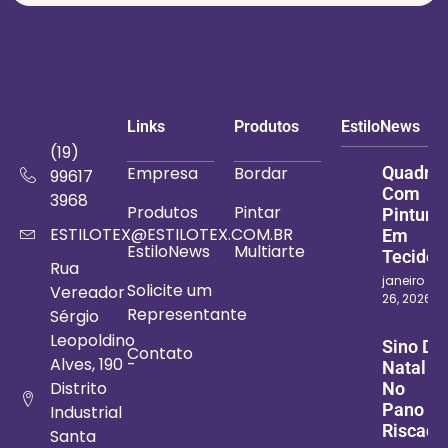
Links
Produtos
EstiloNews
(19)
Empresa
Bordar
Quadro
99617
Com
3968
Produtos
Pintar
Pintura
ESTILOTEX@ESTILOTEX.COM.BR
Em
EstiloNews
Multiarte
Tecido
Rua
janeiro
Solicite um
Vereador
26, 2026
Representante
Sérgio
Leopoldino
Sino De
Contato
Alves, 190 -
Natal
Distrito
No
Pano
Industrial
Riscado
Santa