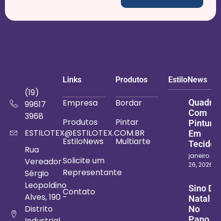
Links
Produtos
EstiloNews
(19)
Empresa
Bordar
Quadro
99617
Com
3968
Produtos
Pintar
Pintura
ESTILOTEX@ESTILOTEX.COM.BR
Em
EstiloNews
Multiarte
Tecido
Rua
janeiro
Solicite um
Vereador
26, 2026
Representante
Sérgio
Leopoldino
Sino De
Contato
Alves, 190 -
Natal
Distrito
No
Pano
Industrial