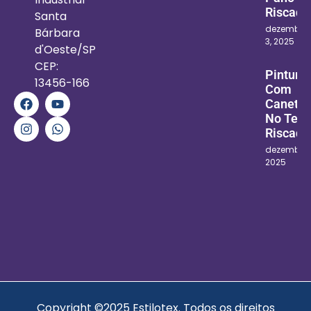
Riscado
Santa
dezembro
Bárbara
3, 2025
d'Oeste/SP
CEP:
Pintura
13456-166
Com
Canetin
No Teci
Riscado
dezembro 1
2025
Copyright ©2025 Estilotex. Todos os direitos