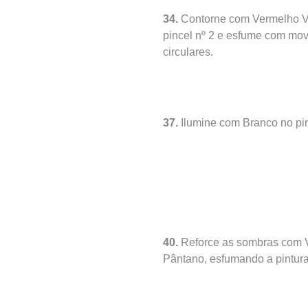
34.
Contorne com Vermelho V
pincel nº 2 e esfume com mo
circulares.
37.
Ilumine com Branco no pin
40.
Reforce as sombras com 
Pântano, esfumando a pintura