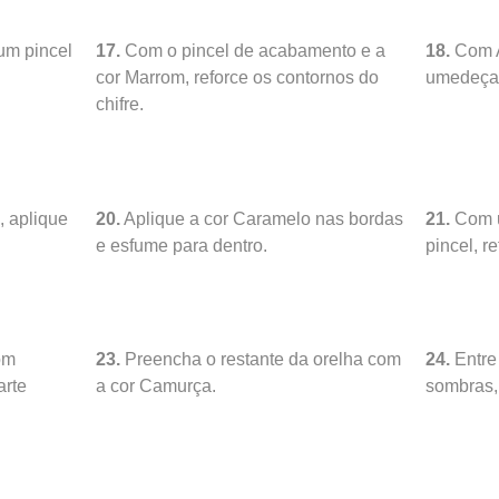
um pincel
17.
Com o pincel de acabamento e a
18.
Com A
cor Marrom, reforce os contornos do
umedeça 
chifre.
, aplique
20.
Aplique a cor Caramelo nas bordas
21.
Com u
e esfume para dentro.
pincel, r
om
23.
Preencha o restante da orelha com
24.
Entre
arte
a cor Camurça.
sombras,