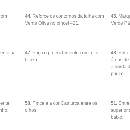
 com
44.
Reforce os contornos da folha com
45.
Marqu
Verde Oliva no pincel 421.
Verde Pâ
uente na
47.
Faça o preenchimento com a cor
48.
Entre
Cinza.
áreas de
a borda 
pouco.
uente
50.
Pincele a cor Camurça entre os
51.
Entre
inho.
olhos.
superior
baixo.