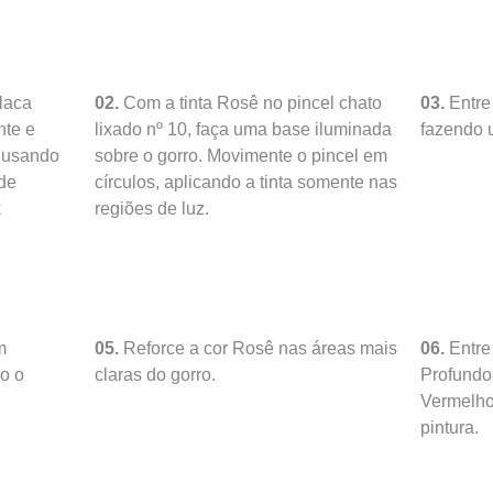
laca
02.
Com a tinta Rosê no pincel chato
03.
Entre
nte e
lixado nº 10, faça uma base iluminada
fazendo 
, usando
sobre o gorro. Movimente o pincel em
de
círculos, aplicando a tinta somente nas
k
regiões de luz.
m
05.
Reforce a cor Rosê nas áreas mais
06.
Entre
o o
claras do gorro.
Profundo
Vermelho
pintura.