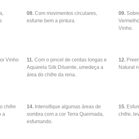
a,
08.
Com movimentos circulares,
09.
Sobre
s
esfume bem a pintura.
Vermelho
Vinho.
or Vinho
11.
Com o pincel de cerdas longas e
12.
Preen
Aquarela Silk Diluente, umedeça a
Natural n
área do chifre da rena.
 chifre
14.
Intensifique algumas áreas de
15.
Esfum
o a
sombra com a cor Terra Queimada,
chifre, l
esfumando.