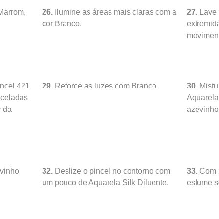
Marrom,
26.
Ilumine as áreas mais claras com a
27.
Lave 
cor Branco.
extremid
moviment
incel 421
29.
Reforce as luzes com Branco.
30.
Mistu
nceladas
Aquarela 
r da
azevinho
vinho
32.
Deslize o pincel no contorno com
33.
Com m
um pouco de Aquarela Silk Diluente.
esfume s