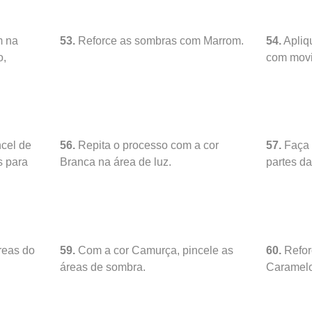
m na
53.
Reforce as sombras com Marrom.
54.
Apliq
o,
com movi
cel de
56.
Repita o processo com a cor
57.
Faça 
s para
Branca na área de luz.
partes d
reas do
59.
Com a cor Camurça, pincele as
60.
Refor
áreas de sombra.
Caramelo