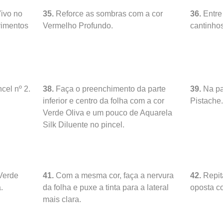
ivo no
35.
Reforce as sombras com a cor
36.
Entre
vimentos
Vermelho Profundo.
cantinho
cel nº 2.
38.
Faça o preenchimento da parte
39.
Na pa
inferior e centro da folha com a cor
Pistache
Verde Oliva e um pouco de Aquarela
Silk Diluente no pincel.
Verde
41.
Com a mesma cor, faça a nervura
42.
Repita
.
da folha e puxe a tinta para a lateral
oposta co
mais clara.