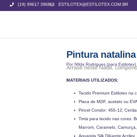
(19) 99617.3968
ESTILOTEX@ESTILOTEX.COM.BR
Pintura natalin
Por NIlda Rodrigues (para Estilotex)
Arrase neste Natal, compond
MATERIAIS UTILIZADOS:
Tecido Premium Estilotex na 
Placa de MDF, acetato ou EV
Pincel Condor: 455-12; Cerda
Tinta para tecido nas cores:
Marrom, Caramelo, Camurça, A
Aquarela Silk Diluente Acrilex