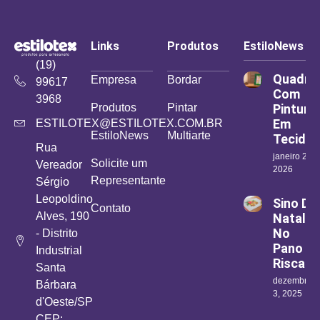
Links
Produtos
EstiloNews
(19)
Quadro
Empresa
Bordar
99617
Com
3968
Produtos
Pintar
Pintura
Em
ESTILOTEX@ESTILOTEX.COM.BR
EstiloNews
Multiarte
Tecido
Rua
janeiro 26,
Solicite um
Vereador
2026
Representante
Sérgio
Leopoldino
Sino De
Contato
Alves, 190
Natal
No
- Distrito
Pano
Industrial
Riscad
Santa
dezembro
Bárbara
3, 2025
d'Oeste/SP
CEP: