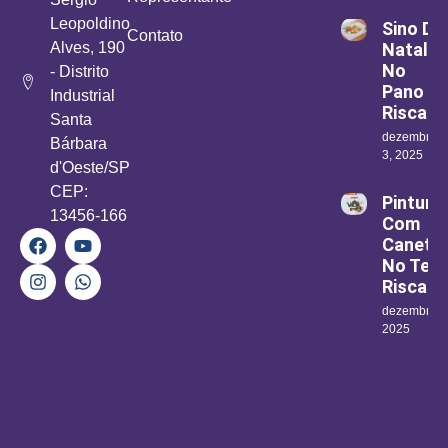
Leopoldino
Sino De
Contato
Alves, 190
Natal
No
- Distrito
Pano
Industrial
Riscad
Santa
dezembro
Bárbara
3, 2025
d'Oeste/SP
CEP:
Pintura
13456-166
Com
Canetin
No Teci
Riscad
dezembro 1
2025