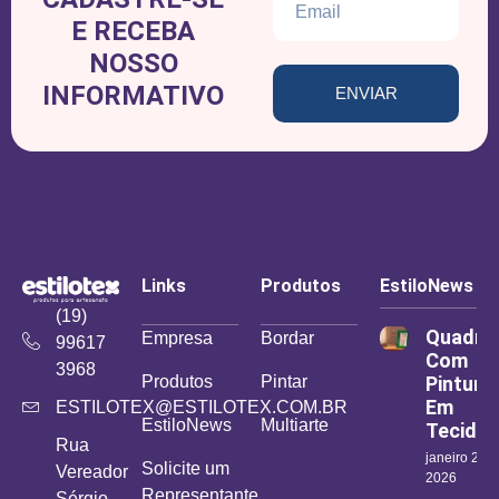
E RECEBA
NOSSO
INFORMATIVO
ENVIAR
Links
Produtos
EstiloNews
(19)
Quadro
Empresa
Bordar
99617
Com
3968
Produtos
Pintar
Pintura
Em
ESTILOTEX@ESTILOTEX.COM.BR
EstiloNews
Multiarte
Tecido
Rua
janeiro 26,
Solicite um
Vereador
2026
Representante
Sérgio