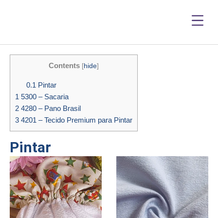
Contents
[
hide
]
0.1
Pintar
1
5300 – Sacaria
2
4280 – Pano Brasil
3
4201 – Tecido Premium para Pintar
Pintar