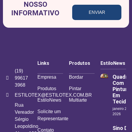
NOSSO
INFORMATIVO
ENVIAR
Links
Produtos
EstiloNews
(19)
Quadro
Empresa
Bordar
99617
Com
3968
Produtos
Pintar
Pintura
Em
ESTILOTEX@ESTILOTEX.COM.BR
EstiloNews
Multiarte
Tecido
Rua
janeiro 26,
Solicite um
Vereador
2026
Representante
Sérgio
Leopoldino
Sino De
Contato