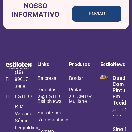
NOSSO
INFORMATIVO
ENVIAR
Links
Produtos
EstiloNews
(19)
Quadro
Empresa
Bordar
99617
Com
3968
Produtos
Pintar
Pintura
Em
ESTILOTEX@ESTILOTEX.COM.BR
EstiloNews
Multiarte
Tecido
Rua
janeiro 26,
Solicite um
Vereador
2026
Representante
Sérgio
Leopoldino
Sino De
Contato